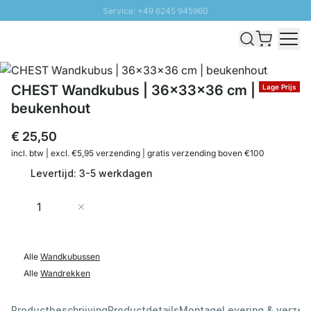
Service: +49 6245 945960
Naar inhoud overslaan
Snelle levering - Gratis verzending vanaf €100
100 daten retourrecht
SUNNY SALE: Tot 20% korting
CHEST Wandkubus | 36x33x36 cm |
Lage Prijs
beukenhout
€ 25,50
incl. btw | excl. €5,95 verzending | gratis verzending boven €100
Levertijd: 3-5 werkdagen
Aantal
In Winkelwagen
Alle
Wandkubussen
Alle
Wandrekken
Productbeschrijving
Productdetails
Montage
Levering & verzen