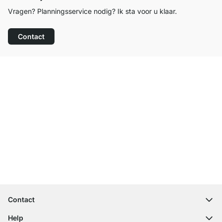
Vragen? Planningsservice nodig? Ik sta voor u klaar.
Contact
Top klantenservice
Gratis verzending
100 dagen retourrecht
Contact
contact@regalraum.com
Help