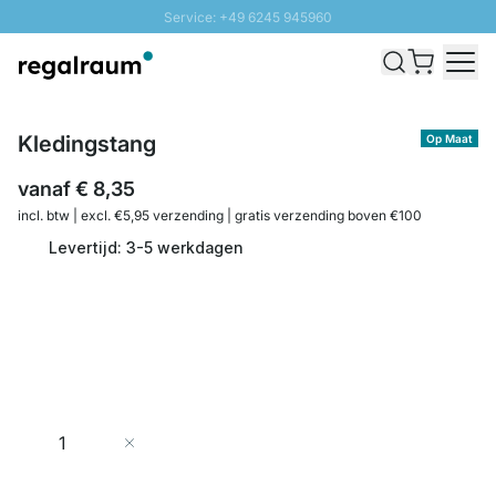
Service: +49 6245 945960
Naar inhoud overslaan
Snelle levering - Gratis verzending vanaf €100
100 daten retourrecht
SUNNY SALE: Tot 20% korting
Kledingstang
Op Maat
vanaf
€ 8,35
incl. btw | excl. €5,95 verzending | gratis verzending boven €100
Levertijd: 3-5 werkdagen
Aantal
In Winkelwagen