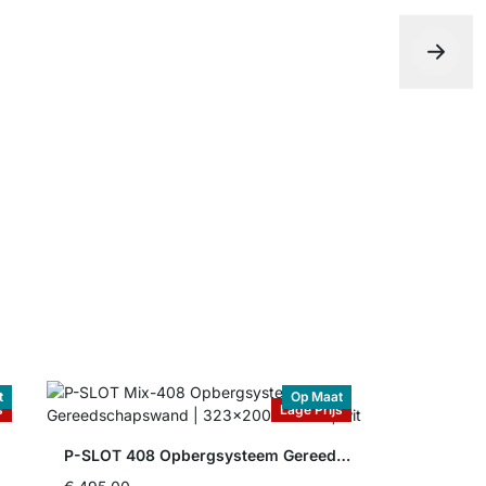
Legplanken
vanaf
€ 15,
t
Op Maat
s
Lage Prijs
P-SLOT 408 Opbergsysteem Gereedschapswand