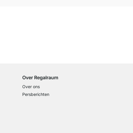
100 dagen retourrecht
op alle standaardartikelen
Over Regalraum
Over ons
Persberichten