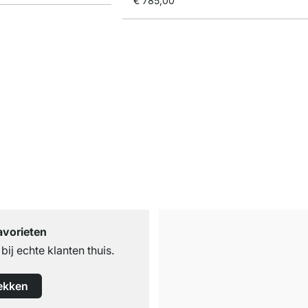
€ 785,00
avorieten
ij echte klanten thuis.
ekken