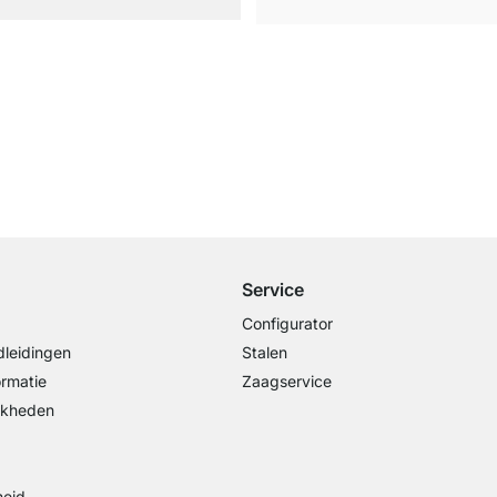
Gratis verzending
vanaf €100 bestelwaarde
Service
Configurator
leidingen
Stalen
ormatie
Zaagservice
jkheden
heid