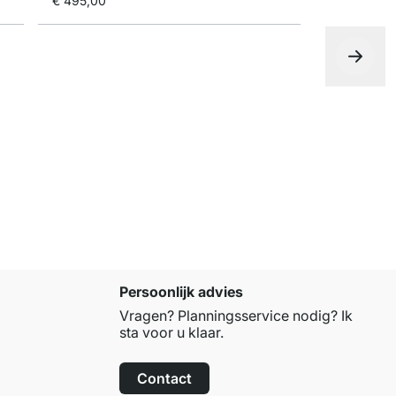
€ 495,00
P-SLOT 10
vanaf
€ 12
Persoonlijk advies
Vragen? Planningsservice nodig? Ik
sta voor u klaar.
Contact