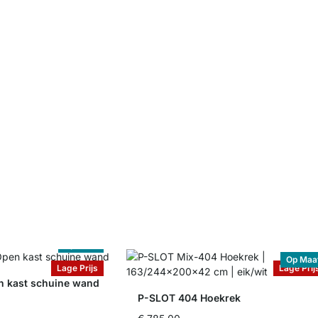
Op Maat
Op Maa
Lage Prijs
Lage Prij
 kast schuine wand
P-SLOT 404 Hoekrek