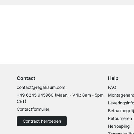
Top klantenservice
Professioneel advies van experts
Contact
Help
contact@regalraum.com
FAQ
+49 6245 945960
(Maan. ‑ Vrij.: 8am ‑ 5pm
Montagehand
CET)
Leveringsinf
Contactformulier
Betaalmogeli
Retourneren
Contract herroepen
Herroeping
Toegankelijk