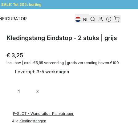
SALE: Tot 20% korting
NFIGURATOR
NL
Configurator
Kledingstang Eindstop - 2 stuks | grijs
€ 3,25
incl. btw | excl. €5,95 verzending | gratis verzending boven €100
Levertijd: 3-5 werkdagen
Aantal
In Winkelwagen
P-SLOT - Wandrails + Plankdrager
Alle
Kledingstangen