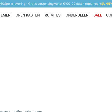
960
Snelle levering - Gratis verzending vanaf €100
100 daten retourrecht
SUNNY 
TEMEN
OPEN KASTEN
RUIMTES
ONDERDELEN
SALE
CO
Opbergsystemen
Open Kasten
Ruimtes
Onderdelen
verzending
Beoordelingen