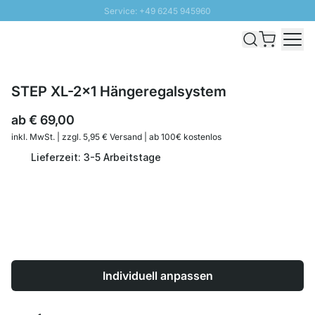
Service: +49 6245 945960
Direkt zum Inhalt
Schnelle Lieferung - Gratis Versand ab 100€
100 Tage Rückgabe
SUNNY SALE: Bis zu 20% Rabatt
STEP XL-2x1 Hängeregalsystem
ab
€ 69,00
inkl. MwSt. | zzgl. 5,95 € Versand | ab 100€ kostenlos
Lieferzeit: 3-5 Arbeitstage
Individuell anpassen
Menge