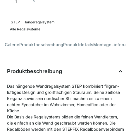
In den Warenkorb
STEP - Hängeregalsystem
Alle
Regalsysteme
Galerie
Produktbeschreibung
Produktdetails
Montage
Lieferung
Produktbeschreibung
Das hängende Wandregalsystem STEP kombiniert filigran-
luftiges Design und großflächigen Stauraum. Seine zeitlose
Eleganz sowie sein nordischer Stil machen es zu einem
echten Eyecatcher im Wohnzimmer, Homeoffice oder der
Küche.
Die Basis des Regalsystems bilden die feinen Wandleitern,
die einfach an die Wand geschraubt werden können. Die
Regalböden werden mit den STEPFIX Regalbodenverbindern