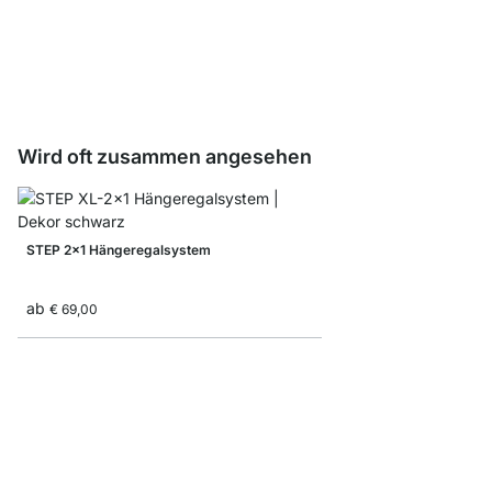
Befestigungsset StepF
ab
€ 4,15
Wird oft zusammen angesehen
STEP 2x1 Hängeregalsystem
ab
€ 69,00
STEP 1x2 Küchenregal
ab
€ 64,90