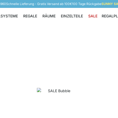
5960
Schnelle Lieferung - Gratis Versand ab 100€
100 Tage Rückgabe
SUNNY SAL
LSYSTEME
REGALE
RÄUME
EINZELTEILE
SALE
REGALP
Regalsysteme
Regale
Räume
Einzelteile