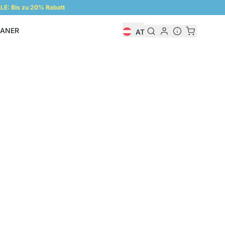
E: Bis zu 20% Rabatt
LANER
AT
Regalplaner