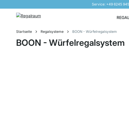
Service: +49 6245 94
Direkt zum Inhalt
REGA
Startseite
Regalsysteme
BOON - Würfelregalsystem
BOON - Würfelregalsystem