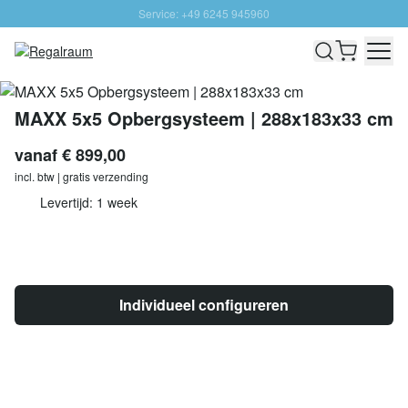
Service: +49 6245 945960
Naar inhoud overslaan
Snelle levering - Gratis verzending vanaf €100
100 daten retourrecht
SUNNY SALE: Tot 20% korting
MAXX 5x5 Opbergsysteem | 288x183x33 cm
vanaf
€ 899,00
incl. btw | gratis verzending
Levertijd: 1 week
Individueel configureren
Aantal
In Winkelwagen