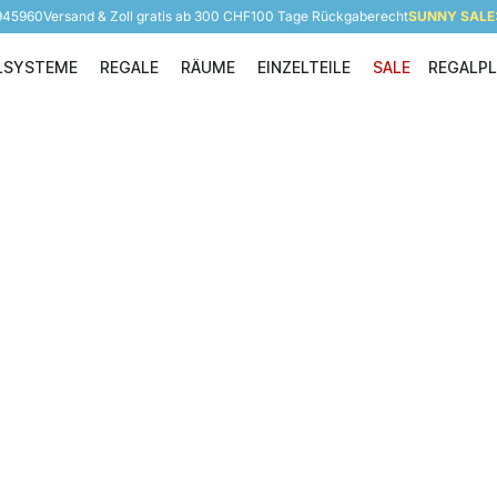
 945960
Versand & Zoll gratis ab 300 CHF
100 Tage Rückgaberecht
SUNNY SALE: 
LSYSTEME
REGALE
RÄUME
EINZELTEILE
SALE
REGALP
Regalsysteme
Regale
Räume
Einzelteile