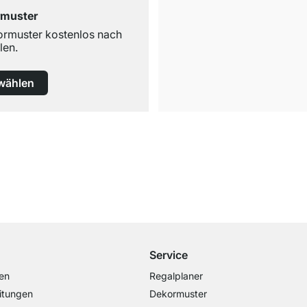
rmuster
ormuster kostenlos nach
len.
wählen
Versand & Zoll gratis ab 300 CHF
Darunter nur 25 CHF Versand- & Zollpauschale
Service
en
Regalplaner
itungen
Dekormuster