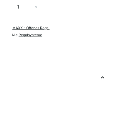
Menge
In den Warenkorb
MAXX - Offenes Regal
Alle
Regalsysteme