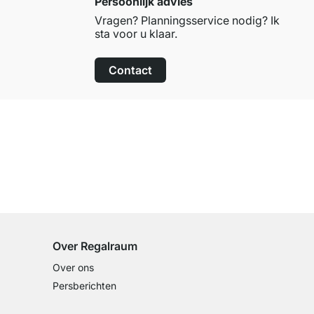
Persoonlijk advies
Vragen? Planningsservice nodig? Ik
sta voor u klaar.
Contact
100 dagen retourrecht
op alle standaardartikelen
Over Regalraum
Over ons
Persberichten