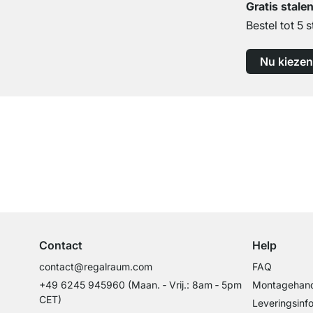
Gratis stale
Bestel tot 5 s
Nu kiezen
Top klantenservice
Professioneel advies van experts
Contact
Help
contact@regalraum.com
FAQ
+49 6245 945960
(Maan. ‑ Vrij.: 8am ‑ 5pm
Montagehand
CET)
Leveringsinf