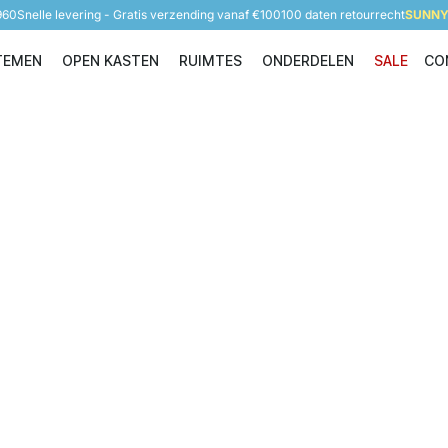
960
Snelle levering - Gratis verzending vanaf €100
100 daten retourrecht
SUNNY 
TEMEN
OPEN KASTEN
RUIMTES
ONDERDELEN
SALE
CO
Opbergsystemen
Open Kasten
Ruimtes
Onderdelen