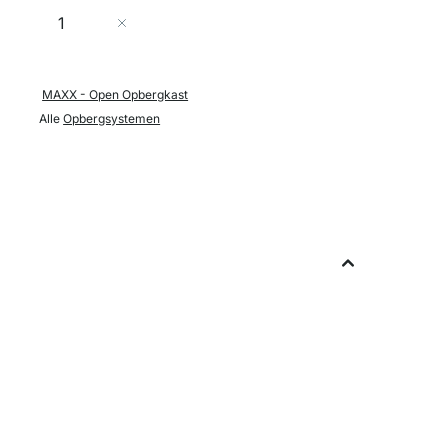
Aantal
In Winkelwagen
MAXX - Open Opbergkast
Alle
Opbergsystemen