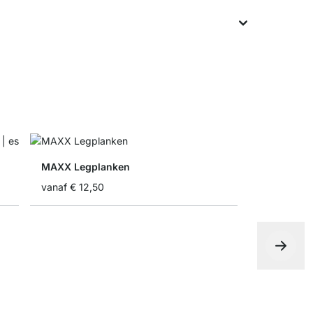
MAXX Legplanken
vanaf
€ 12,50
MAXX Hoe