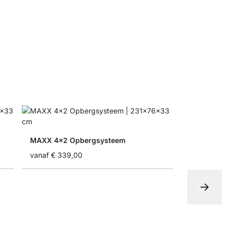
vanaf
€ 32
MAXX 4x2 Opbergsysteem
vanaf
€ 339,00