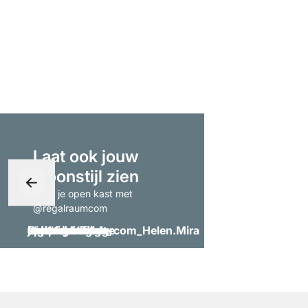
Laat ook jouw
woonstijl zien
- tag je open kast met
@regalraumcom