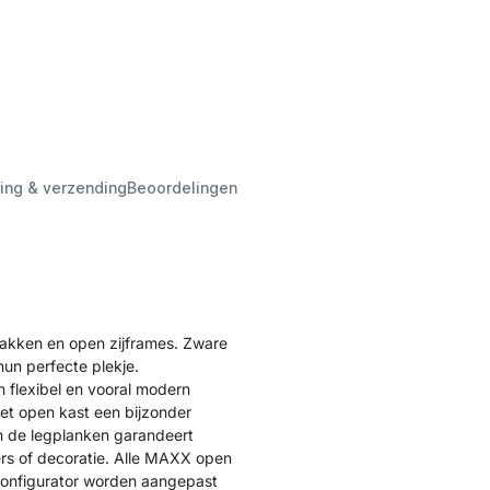
ing & verzending
Beoordelingen
akken en open zijframes. Zware
hun perfecte plekje.
 flexibel en vooral modern
t open kast een bijzonder
van de legplanken garandeert
ers of decoratie. Alle MAXX open
 configurator worden aangepast