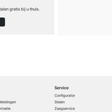
n
talen gratis bij u thuis.
Gratis verzending
vanaf €100 bestelwaarde
Service
Configurator
leidingen
Stalen
ormatie
Zaagservice