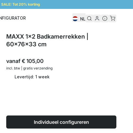
SALE: Tot 20% korting
NFIGURATOR
NL
Configurator
MAXX 1x2 Badkamerrekken |
60x76x33 cm
vanaf
€ 105,00
incl. btw | gratis verzending
Levertijd: 1 week
Individueel configureren