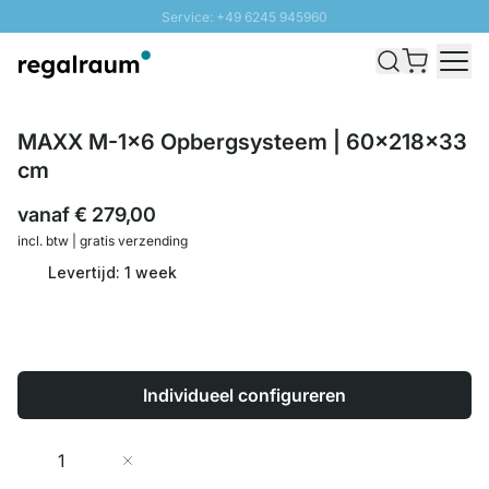
Service: +49 6245 945960
Naar inhoud overslaan
Snelle levering - Gratis verzending vanaf €100
100 daten retourrecht
SUNNY SALE: Tot 20% korting
MAXX M-1x6 Opbergsysteem | 60x218x33
cm
vanaf
€ 279,00
incl. btw | gratis verzending
Levertijd: 1 week
Individueel configureren
Aantal
In Winkelwagen