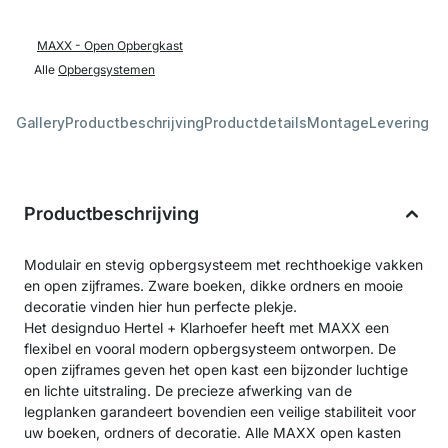
MAXX - Open Opbergkast
Alle
Opbergsystemen
Gallery
Productbeschrijving
Productdetails
Montage
Levering &
Productbeschrijving
Modulair en stevig opbergsysteem met rechthoekige vakken
en open zijframes. Zware boeken, dikke ordners en mooie
decoratie vinden hier hun perfecte plekje.
Het designduo Hertel + Klarhoefer heeft met MAXX een
flexibel en vooral modern opbergsysteem ontworpen. De
open zijframes geven het open kast een bijzonder luchtige
en lichte uitstraling. De precieze afwerking van de
legplanken garandeert bovendien een veilige stabiliteit voor
uw boeken, ordners of decoratie. Alle MAXX open kasten