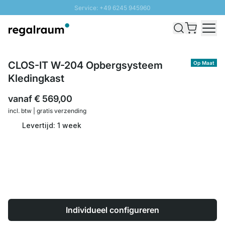
Service: +49 6245 945960
Naar inhoud overslaan
Snelle levering - Gratis verzending vanaf €100
100 daten retourrecht
SUNNY SALE: Tot 20% korting
CLOS-IT W-204 Opbergsysteem
Op Maat
Kledingkast
vanaf
€ 569,00
incl. btw | gratis verzending
Levertijd: 1 week
Individueel configureren