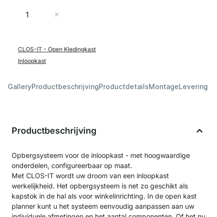
Aantal
In Winkelwagen
CLOS-IT - Open Kledingkast
Inloopkast
Gallery
Productbeschrijving
Productdetails
Montage
Levering &
Productbeschrijving
Opbergsysteem voor de inloopkast - met hoogwaardige
onderdelen, configureerbaar op maat.
Met CLOS-IT wordt uw droom van een inloopkast
werkelijkheid. Het opbergsysteem is net zo geschikt als
kapstok in de hal als voor winkelinrichting. In de open kast
planner kunt u het systeem eenvoudig aanpassen aan uw
individuele afmetingen en het aantal componenten. Of het nu