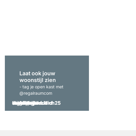
CLOS-IT 305 Opberg
vanaf
€ 869,00
Laat ook jouw
woonstijl zien
- tag je open kast met
@regalraumcom