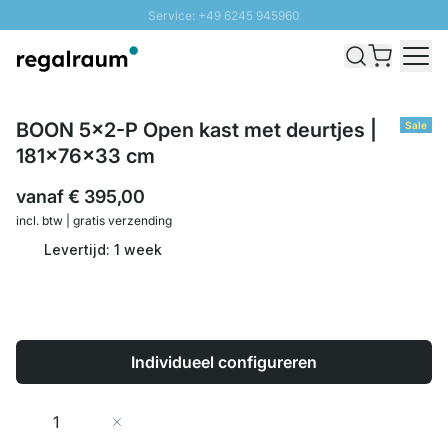
Service: +49 6245 945960
Naar inhoud overslaan
Snelle levering - Gratis verzending vanaf €100
100 daten retourrecht
SUNNY SALE: Tot 20% korting
BOON 5x2-P Open kast met deurtjes |
Sale
181x76x33 cm
vanaf
€ 395,00
incl. btw | gratis verzending
Levertijd: 1 week
Individueel configureren
Aantal
In Winkelwagen