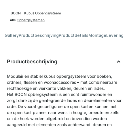
BOON - Kubus Opbergsysteem
Alle
Opbergsystemen
Gallery
Productbeschrijving
Productdetails
Montage
Levering &
Productbeschrijving
Modulair en stabiel kubus opbergsysteem voor boeken,
ordners, flessen en woonaccessoires – met combineerbare
rechthoekige en vierkante vakken, deuren en lades.
Het BOON opbergsysteem is een echt ruimtewonder en
zorgt dankzij de geïntegreerde lades en deurelementen voor
orde. De vooraf geconfigureerde open kasten kunnen met
de open kast planner naar wens in hoogte, breedte en zelfs
om de hoek worden uitgebreid en bovendien worden
aangevuld met elementen zoals achterwand, deuren en