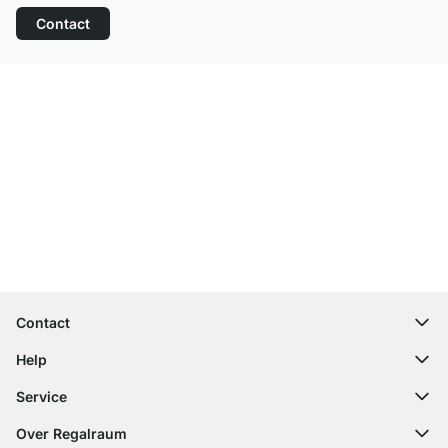
Contact
Top klantenservice
Gratis verzending
100 dagen retourrecht
Contact
contact@regalraum.com
Help
+49 6245 945960
(Maan. ‑ Vrij.: 8am ‑ 5pm CET)
FAQ
Service
Contactformulier
Montagehandleidingen
Configurator
Over Regalraum
Leveringsinformatie