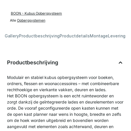
BOON - Kubus Opbergsysteem
Alle
Opbergsystemen
Gallery
Productbeschrijving
Productdetails
Montage
Levering &
Productbeschrijving
Modulair en stabiel kubus opbergsysteem voor boeken,
ordners, flessen en woonaccessoires – met combineerbare
rechthoekige en vierkante vakken, deuren en lades.
Het BOON opbergsysteem is een echt ruimtewonder en
zorgt dankzij de geïntegreerde lades en deurelementen voor
orde. De vooraf geconfigureerde open kasten kunnen met
de open kast planner naar wens in hoogte, breedte en zelfs
om de hoek worden uitgebreid en bovendien worden
aangevuld met elementen zoals achterwand, deuren en