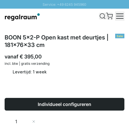
Service: +49 6245 945960
Naar inhoud overslaan
Snelle levering - Gratis verzending vanaf €100
100 daten retourrecht
SUNNY SALE: Tot 20% korting
BOON 5x2-P Open kast met deurtjes |
Sale
181x76x33 cm
vanaf
€ 395,00
incl. btw | gratis verzending
Levertijd: 1 week
Individueel configureren
Aantal
In Winkelwagen