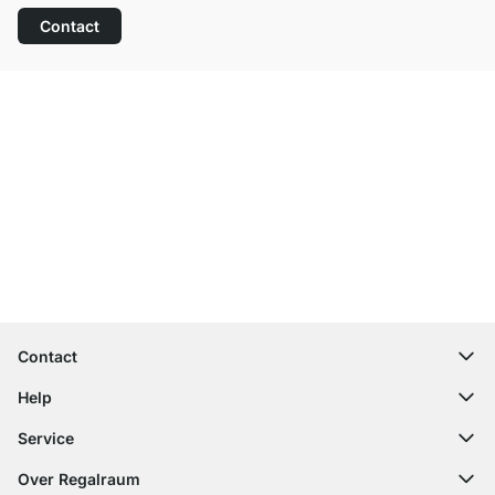
Contact
Top klantenservice
Gratis verzending
100 dagen retourrecht
Contact
contact@regalraum.com
Help
+49 6245 945960
(Maan. ‑ Vrij.: 8am ‑ 5pm CET)
FAQ
Service
Contactformulier
Montagehandleidingen
Configurator
Over Regalraum
Leveringsinformatie