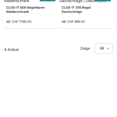
CLOS-IT 606 Begehbarer
CLOS-IT 355 Regal
Kleiderschrank
Dachschräge
ab
ab
CHF 1’585.00
CHF 999.00
Zeige
4
Artikel
CLOS-IT - das maßgeschneiderte Regalsystem
für den offenen Kleiderschrank
Mit unserem modularen offenen Kleiderschrank CLOS-IT
verwirklichen Sie Ihren Traum von einer geräumigen Ankleide in
Ihrem Zuhause. Sie suchen eine elegante Lösung für einen