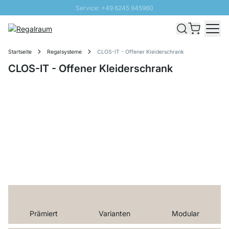
Service: +49 6245 945960
Direkt zum Inhalt
Versand & Zoll gratis ab 300 CHF
100 Tage Rückgaberecht
Startseite
Regalsysteme
CLOS-IT - Offener Kleiderschrank
SUNNY SALE: Bis zu 20% Rabatt
CLOS-IT - Offener Kleiderschrank
Prämiert
Varian­ten
Modu­lar