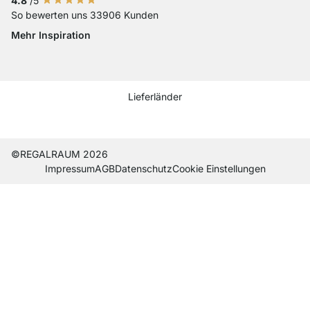
4.8
/5
So bewerten uns 33906 Kunden
Mehr Inspiration
Social media Instagram
Social media Facebook
Social media Pinterest
Social media Youtube
Lieferländer
Current country
Lieferland wechseln
Lieferland wechseln
Lieferland wechseln
Lieferland wechseln
Lieferland wechseln
Lieferland wechseln
Lieferland wechseln
Lieferland wechseln
Lieferland wech
©REGALRAUM 2026
Impres­sum
AGB
Daten­schutz
Cookie Einstel­lungen