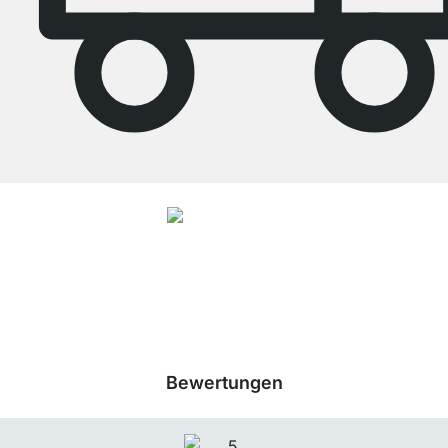
4.8
Unsere Produkte in der Kategorie BOON - Würfelregalsystem wurden von
33906
Kunden durchschnittlich mit
4.8
von
5
Sternen bewertet.
Zu den
Bewertungen
Bewertungen