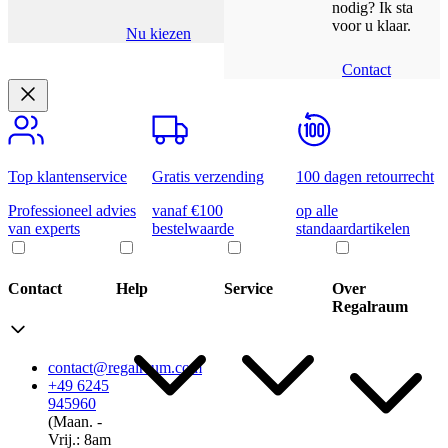
nodig? Ik sta
voor u klaar.
Nu kiezen
Contact
Top klantenservice
Gratis verzending
100 dagen retourrecht
Professioneel advies
vanaf €100
op alle
van experts
bestelwaarde
standaardartikelen
Contact
Help
Service
Over
Regalraum
contact@regalraum.com
+49 6245
945960
(Maan. ‑
Vrij.: 8am