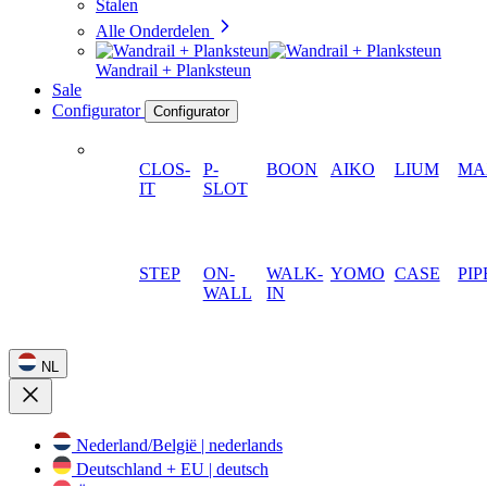
Stalen
Alle Onderdelen
Wandrail + Planksteun
Sale
Configurator
Configurator
CLOS-
P-
BOON
AIKO
LIUM
MA
IT
SLOT
STEP
ON-
WALK-
YOMO
CASE
PIP
WALL
IN
NL
Nederland/België | nederlands
Deutschland + EU | deutsch