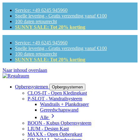
Service: +49 6245 945960
Snelle levering - Gratis verzending vanaf €100
100 daten retourrecht
SUNNY SALE: Tot 20% korting
Service: +49 6245 945960
Snelle levering - Gratis verzending vanaf €100
100 daten retourrecht
SUNNY SALE: Tot 20% korting
Naar inhoud overslaan
Opbergsystemen
Opbergsystemen
CLOS-IT - Open Kledingkast
P-SLOT - Wandrailsysteem
Wandrails + Plankdrager
Gereedschapswand
Alle
BOON - Kubus Opbergsysteem
LIUM - Design Kast
MAXX - Open Opbergkast
ON-WALL - Wandsysteem