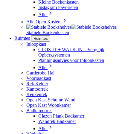
Kleine Boekenkasten
Instagram Favorieten
Alle
Alle Open Kasten
Stabiele Boekenkasten
Ruimtes
Ruimtes
Inloopkast
CLOS-IT + WALK-IN – Vergelijk
Opbergsystemen
Planningsadvies voor Inloopkasten
Alle
Garderobe Hal
Voorraadkast
Rek Kelder
Kantoorrek
Keukenrek
Open Kast Schuine Wand
Open Kast Woonkamer
Badkamerrek
Glazen Plank Badkamer
Wandrek Badkamer
Alle
Winkelrek