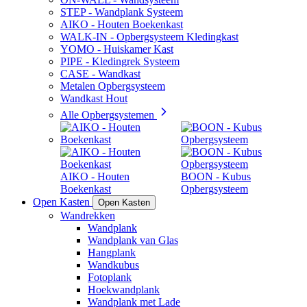
STEP - Wandplank Systeem
AIKO - Houten Boekenkast
WALK-IN - Opbergsysteem Kledingkast
YOMO - Huiskamer Kast
PIPE - Kledingrek Systeem
CASE - Wandkast
Metalen Opbergsysteem
Wandkast Hout
Alle Opbergsystemen
AIKO - Houten
BOON - Kubus
Boekenkast
Opbergsysteem
Open Kasten
Open Kasten
Wandrekken
Wandplank
Wandplank van Glas
Hangplank
Wandkubus
Fotoplank
Hoekwandplank
Wandplank met Lade