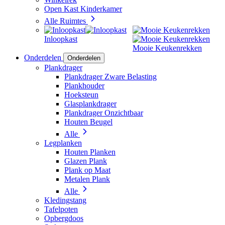
Open Kast Kinderkamer
Alle Ruimtes
Inloopkast
Mooie Keukenrekken
Onderdelen
Onderdelen
Plankdrager
Plankdrager Zware Belasting
Plankhouder
Hoeksteun
Glasplankdrager
Plankdrager Onzichtbaar
Houten Beugel
Alle
Legplanken
Houten Planken
Glazen Plank
Plank op Maat
Metalen Plank
Alle
Kledingstang
Tafelpoten
Opbergdoos