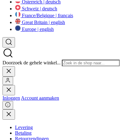
Österreich | deutsch
Schweiz | deutsch
France/Belgique | français
Great Britain | english
Europe | english
Doorzoek de gehele winkel...
Inloggen
Account aanmaken
Levering
Betaling
Retourzendingen