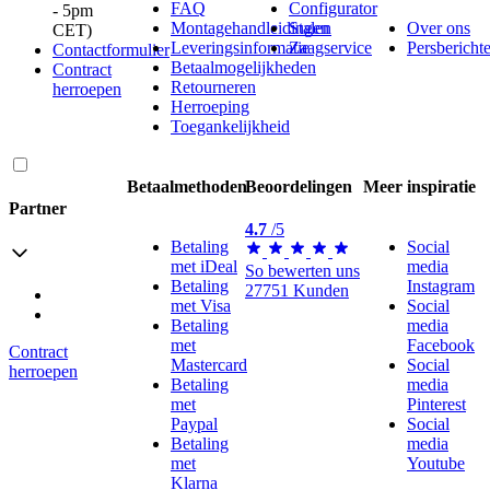
FAQ
Configurator
‑ 5pm
Montagehandleidingen
Stalen
Over ons
CET)
Leveringsinformatie
Zaagservice
Persbericht
Contactformulier
Betaalmogelijkheden
Contract
Retourneren
herroepen
Herroeping
Toegankelijkheid
Betaalmethoden
Beoordelingen
Meer inspiratie
Partner
4.7
/5
Betaling
Social
met iDeal
media
So bewerten uns
Betaling
Instagram
27751 Kunden
Verzending met GLS
met Visa
Social
Verzending met Schenker
Betaling
media
met
Facebook
Contract
Mastercard
Social
herroepen
Betaling
media
met
Pinterest
Paypal
Social
Betaling
media
met
Youtube
Klarna