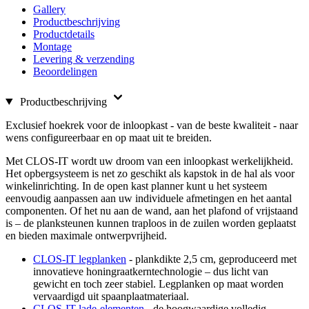
Gallery
Productbeschrijving
Productdetails
Montage
Levering & verzending
Beoordelingen
Productbeschrijving
Exclusief hoekrek voor de inloopkast - van de beste kwaliteit - naar
wens configureerbaar en op maat uit te breiden.
Met CLOS-IT wordt uw droom van een inloopkast werkelijkheid.
Het opbergsysteem is net zo geschikt als kapstok in de hal als voor
winkelinrichting. In de open kast planner kunt u het systeem
eenvoudig aanpassen aan uw individuele afmetingen en het aantal
componenten. Of het nu aan de wand, aan het plafond of vrijstaand
is – de planksteunen kunnen traploos in de zuilen worden geplaatst
en bieden maximale ontwerpvrijheid.
CLOS-IT legplanken
- plankdikte 2,5 cm, geproduceerd met
innovatieve honingraatkerntechnologie – dus licht van
gewicht en toch zeer stabiel. Legplanken op maat worden
vervaardigd uit spaanplaatmateriaal.
CLOS-IT lade-elementen
- de hoogwaardige volledig