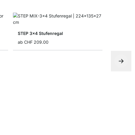
STEP 3x4 Stufenregal
ab
CHF 209.00
YOMO 4x6-
CHF 1’369