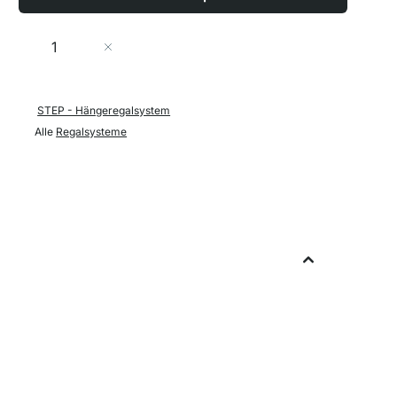
Menge
In den Warenkorb
STEP - Hängeregalsystem
Alle
Regalsysteme