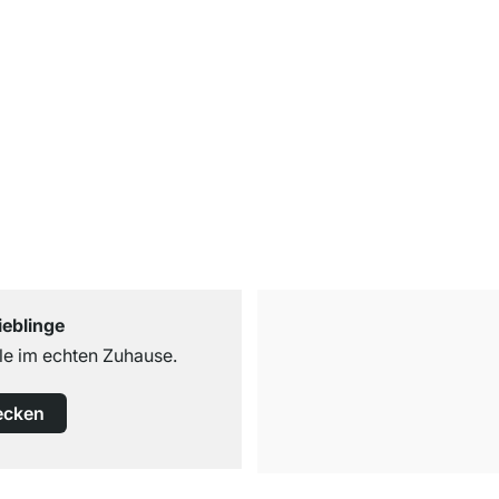
ieblinge
e im echten Zuhause.
ecken