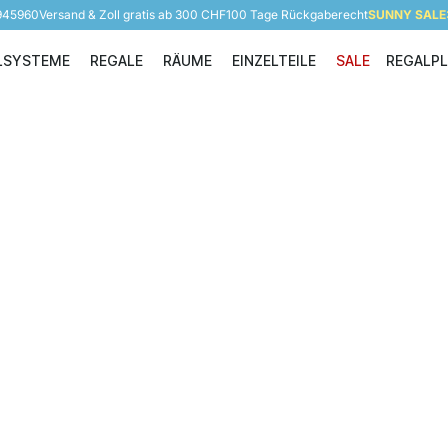
 945960
Versand & Zoll gratis ab 300 CHF
100 Tage Rückgaberecht
SUNNY SALE: 
LSYSTEME
REGALE
RÄUME
EINZELTEILE
SALE
REGALP
Regalsysteme
Regale
Räume
Einzelteile