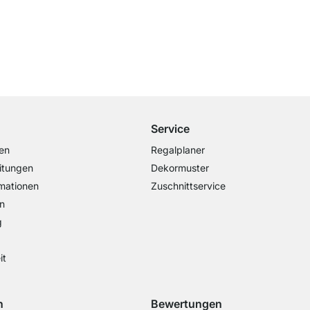
Versand & Zoll gratis ab 300 CHF
Darunter nur 25 CHF Versand- & Zollpauschale
Service
en
Regalplaner
itungen
Dekormuster
mationen
Zuschnittservice
n
g
it
n
Bewertungen