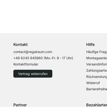
Top Kundenservice
Professionelle Beratung von Experten
Kontakt
Hilfe
contact@regalraum.com
Häufige Frag
+49 6245 945960
(Mo.‑Fr. 8 ‑ 17 Uhr)
Montageanle
Kontaktformular
Versandinfor
Zahlungsarte
Vertrag widerrufen
Rücksendun
Widerruf
Barrierefreihe
Partner
Bezahlarte