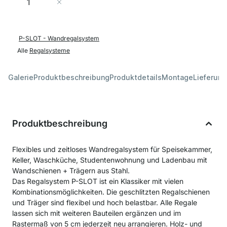
In den Warenkorb
P-SLOT - Wandregalsystem
Alle
Regalsysteme
Galerie
Produktbeschreibung
Produktdetails
Montage
Lieferung
Produktbeschreibung
Flexibles und zeitloses Wandregalsystem für Speisekammer,
Keller, Waschküche, Studentenwohnung und Ladenbau mit
Wandschienen + Trägern aus Stahl.
Das Regalsystem P-SLOT ist ein Klassiker mit vielen
Kombinationsmöglichkeiten. Die geschlitzten Regalschienen
und Träger sind flexibel und hoch belastbar. Alle Regale
lassen sich mit weiteren Bauteilen ergänzen und im
Rastermaß von 5 cm jederzeit neu arrangieren. Holz- und