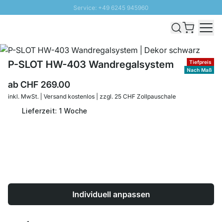
Service: +49 6245 945960
Direkt zum Inhalt
Versand & Zoll gratis ab 300 CHF
100 Tage Rückgaberecht
SUNNY SALE: Bis zu 20% Rabatt
P-SLOT HW-403 Wandregalsystem
Tiefpreis
Nach Maß
ab
CHF 269.00
inkl. MwSt. | Versand kostenlos | zzgl. 25 CHF Zollpauschale
Lieferzeit: 1 Woche
Individuell anpassen
Menge