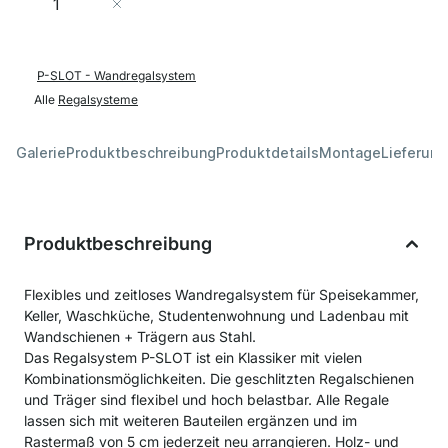
In den Warenkorb
P-SLOT - Wandregalsystem
Alle
Regalsysteme
Galerie
Produktbeschreibung
Produktdetails
Montage
Lieferung
Produktbeschreibung
Flexibles und zeitloses Wandregalsystem für Speisekammer,
Keller, Waschküche, Studentenwohnung und Ladenbau mit
Wandschienen + Trägern aus Stahl.
Das Regalsystem P-SLOT ist ein Klassiker mit vielen
Kombinationsmöglichkeiten. Die geschlitzten Regalschienen
und Träger sind flexibel und hoch belastbar. Alle Regale
lassen sich mit weiteren Bauteilen ergänzen und im
Rastermaß von 5 cm jederzeit neu arrangieren. Holz- und