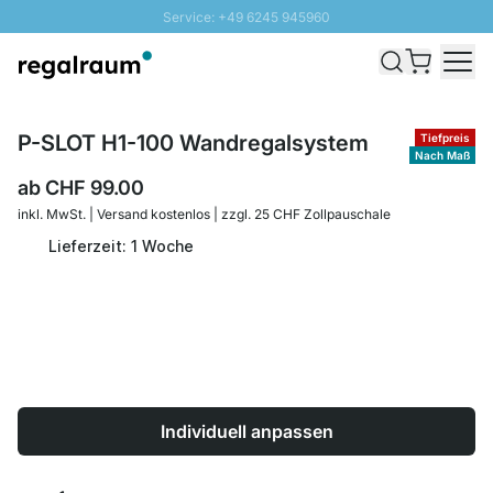
Service: +49 6245 945960
Direkt zum Inhalt
Versand & Zoll gratis ab 300 CHF
100 Tage Rückgaberecht
SUNNY SALE: Bis zu 20% Rabatt
P-SLOT H1-100 Wandregalsystem
Tiefpreis
Nach Maß
ab
CHF 99.00
inkl. MwSt. | Versand kostenlos | zzgl. 25 CHF Zollpauschale
Lieferzeit: 1 Woche
Individuell anpassen
Menge