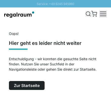
Service: +49 6245 945960
Direkt zum Inhalt
Schnelle Lieferung - Gratis Versand ab 100€
100 Tage Rückgabe
SUNNY SALE: Bis zu 20% Rabatt
Oops!
Hier geht es leider nicht weiter
Entschuldigung - wir konnten die gesuchte Seite nicht
finden. Nutzen Sie unser Suchfeld in der
Navigationsleiste oder gehen Sie direkt zur Startseite.
Zur Startseite