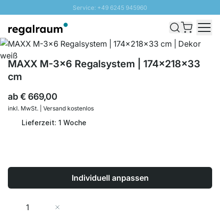
Service: +49 6245 945960
Direkt zum Inhalt
Schnelle Lieferung - Gratis Versand ab 100€
100 Tage Rückgabe
SUNNY SALE: Bis zu 20% Rabatt
MAXX M-3x6 Regalsystem | 174x218x33
cm
ab
€ 669,00
inkl. MwSt. | Versand kostenlos
Lieferzeit: 1 Woche
Individuell anpassen
Menge
In den Warenkorb