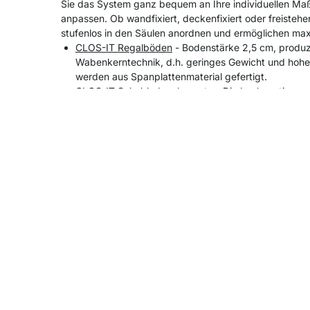
Sie das System ganz bequem an Ihre individuellen Maß
anpassen. Ob wandfixiert, deckenfixiert oder freistehe
stufenlos in den Säulen anordnen und ermöglichen maxi
CLOS-IT Regalböden
- Bodenstärke 2,5 cm, produzi
Wabenkerntechnik, d.h. geringes Gewicht und hohe
werden aus Spanplattenmaterial gefertigt.
CLOS-IT Schubladenelemente
- Die hochwertigen, 
Unterflurauszüge verfügen über eine Softclosing-Fu
Das Regalsystem CLOS-IT wurde mit dem 
renommierten Magazins "Schöner Wohnen
Produktdetails
Montage