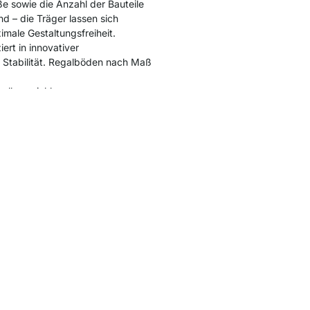
e sowie die Anzahl der Bauteile
nd – die Träger lassen sich
male Gestaltungsfreiheit.
ert in innovativer
 Stabilität. Regalböden nach Maß
voll ausziehbaren
nktion.
Best of Design Award des
" ausgezeichnet.