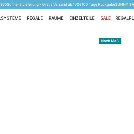
5960
Schnelle Lieferung - Gratis Versand ab 100€
100 Tage Rückgabe
SUNNY SAL
LSYSTEME
REGALE
RÄUME
EINZELTEILE
SALE
REGALP
Regalsysteme
Regale
Räume
Einzelteile
Nach Maß