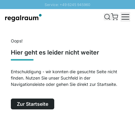
Service: +49 6245 945960
Direkt zum Inhalt
Schnelle Lieferung - Gratis Versand ab 100€
100 Tage Rückgabe
SUNNY SALE: Bis zu 20% Rabatt
Oops!
Hier geht es leider nicht weiter
Entschuldigung - wir konnten die gesuchte Seite nicht
finden. Nutzen Sie unser Suchfeld in der
Navigationsleiste oder gehen Sie direkt zur Startseite.
Zur Startseite