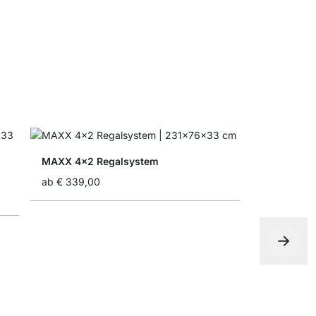
MAXX 4x2 Regalsystem
ab
€ 339,00
BOON 5x3 