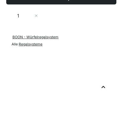
Menge
In den Warenkorb
BOON - Würfelregalsystem
Alle
Regalsysteme