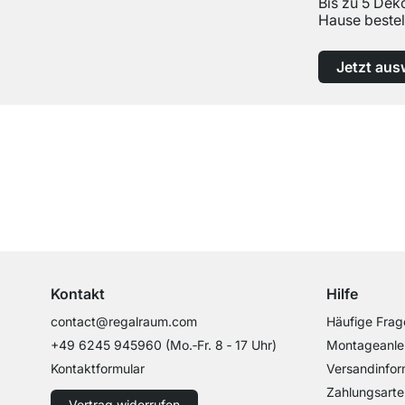
Bis zu 5 Dek
Hause bestel
Jetzt aus
Top Kundenservice
Professionelle Beratung von Experten
Kontakt
Hilfe
contact@regalraum.com
Häufige Frag
+49 6245 945960
(Mo.‑Fr. 8 ‑ 17 Uhr)
Montageanle
Kontaktformular
Versandinfor
Zahlungsarte
Vertrag widerrufen