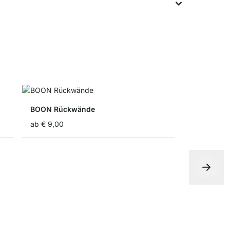
BOON Rückwände
ab
€ 9,00
BOON Sch
ab
€ 54,90