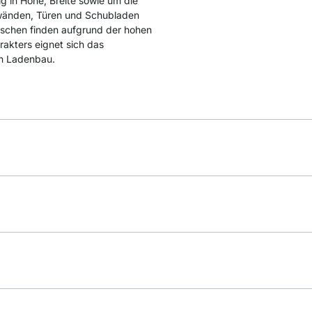
g in Höhe, Breite sowie um die
kwänden, Türen und Schubladen
schen finden aufgrund der hohen
arakters eignet sich das
n Ladenbau.