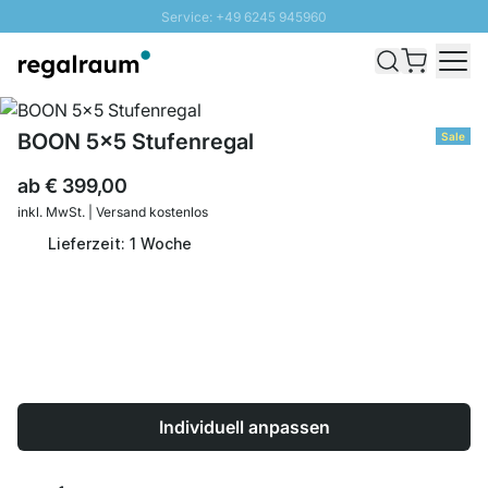
Service: +49 6245 945960
Direkt zum Inhalt
Schnelle Lieferung - Gratis Versand ab 100€
100 Tage Rückgabe
SUNNY SALE: Bis zu 20% Rabatt
BOON 5x5 Stufenregal
Sale
ab
€ 399,00
inkl. MwSt. | Versand kostenlos
Lieferzeit: 1 Woche
Individuell anpassen
Menge