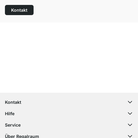
Kontakt
Top Kundenservice
Kostenloser Versand
100 Tage Rückgaberecht
Kontakt
contact@regalraum.com
Hilfe
+49 6245 945960
(Mo.‑Fr. 8 ‑ 17 Uhr)
Häufige Fragen
Service
Kontaktformular
Montageanleitungen
Regalplaner
Über Regalraum