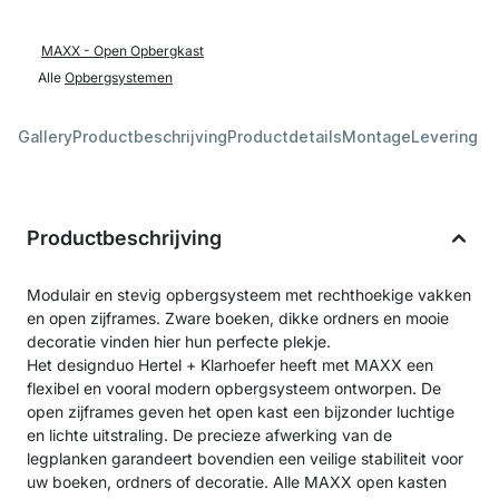
MAXX - Open Opbergkast
Alle
Opbergsystemen
Gallery
Productbeschrijving
Productdetails
Montage
Levering &
Productbeschrijving
Modulair en stevig opbergsysteem met rechthoekige vakken
en open zijframes. Zware boeken, dikke ordners en mooie
decoratie vinden hier hun perfecte plekje.
Het designduo Hertel + Klarhoefer heeft met MAXX een
flexibel en vooral modern opbergsysteem ontworpen. De
open zijframes geven het open kast een bijzonder luchtige
en lichte uitstraling. De precieze afwerking van de
legplanken garandeert bovendien een veilige stabiliteit voor
uw boeken, ordners of decoratie. Alle MAXX open kasten