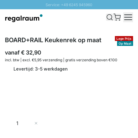
Service: +49 6245 945960
Naar inhoud overslaan
Snelle levering - Gratis verzending vanaf €100
100 daten retourrecht
SUNNY SALE: Tot 20% korting
BOARD+RAIL Keukenrek op maat
Lage Prijs
Op Maat
vanaf
€ 32,90
incl. btw | excl. €5,95 verzending | gratis verzending boven €100
Levertijd: 3-5 werkdagen
Aantal
In Winkelwagen