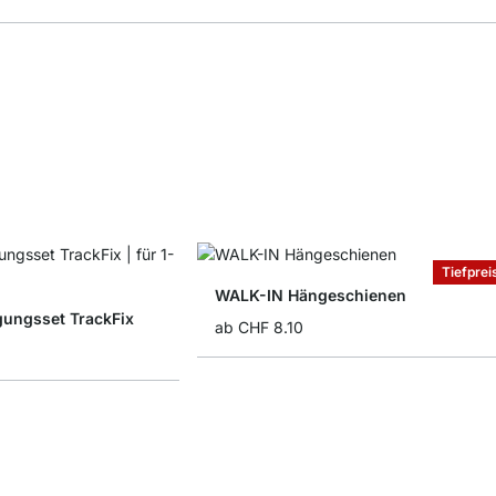
Tiefprei
WALK-IN Hängeschienen
gungsset TrackFix
ab
CHF 8.10