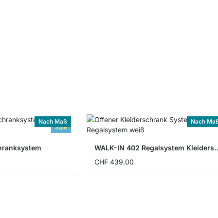
Nach Maß
Nach Ma
Sale
hranksystem
WALK-IN 402 Regalsyste
CHF 439.00