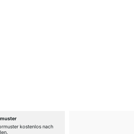
rmuster
ormuster kostenlos nach
len.