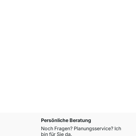
WALK-IN 2
ab
CHF 21
Persönliche Beratung
Noch Fragen? Planungsservice? Ich
bin für Sie da.