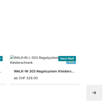
WALK-IN D
ab
CHF 14.
ß
Nach Maß
Sale
m Kleiderschrank
WALK-IN 303 Regalsystem Kleiderschrank
ab
CHF 329.00