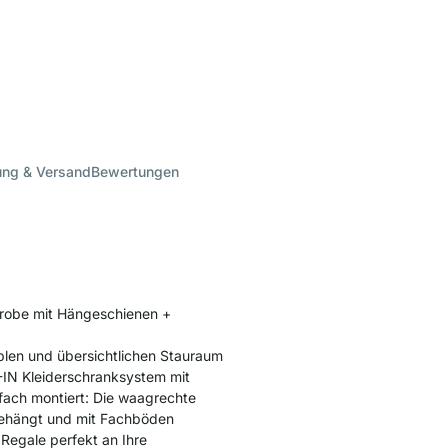
ung & Versand
Bewertungen
erobe mit Hängeschienen +
blen und übersichtlichen Stauraum
K-IN Kleiderschranksystem mit
nfach montiert: Die waagrechte
ngehängt und mit Fachböden
 Regale perfekt an Ihre