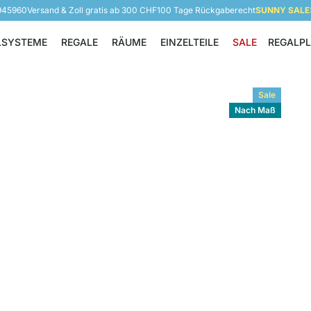
 945960
Versand & Zoll gratis ab 300 CHF
100 Tage Rückgaberecht
SUNNY SALE: 
LSYSTEME
REGALE
RÄUME
EINZELTEILE
SALE
REGALP
Regalsysteme
Regale
Räume
Einzelteile
Sale
Nach Maß