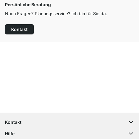
Persönliche Beratung
Noch Fragen? Planungsservice? Ich bin für Sie da.
Kontakt
Top Kundenservice
Versand & Zoll gratis ab 300 CHF
100 Tage Rückgaberecht
Kontakt
contact@regalraum.com
Hilfe