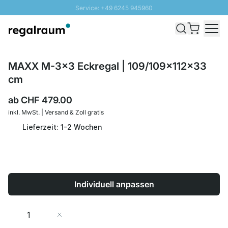
Service: +49 6245 945960
Direkt zum Inhalt
Versand & Zoll gratis ab 300 CHF
100 Tage Rückgaberecht
SUNNY SALE: Bis zu 20% Rabatt
MAXX M-3x3 Eckregal | 109/109x112x33
cm
ab
CHF 479.00
inkl. MwSt. | Versand & Zoll gratis
Lieferzeit: 1-2 Wochen
Individuell anpassen
Menge
In den Warenkorb