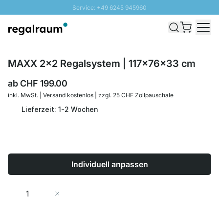
Service: +49 6245 945960
Direkt zum Inhalt
Versand & Zoll gratis ab 300 CHF
100 Tage Rückgaberecht
SUNNY SALE: Bis zu 20% Rabatt
MAXX 2x2 Regalsystem | 117x76x33 cm
ab
CHF 199.00
inkl. MwSt. | Versand kostenlos | zzgl. 25 CHF Zollpauschale
Lieferzeit: 1-2 Wochen
Individuell anpassen
Menge
In den Warenkorb