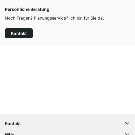
Persönliche Beratung
Noch Fragen? Planungsservice? Ich bin für Sie da.
Kontakt
Top Kundenservice
Versand & Zoll gratis ab 300 CHF
100 Tage Rückgaberecht
Kontakt
contact@regalraum.com
Hilfe