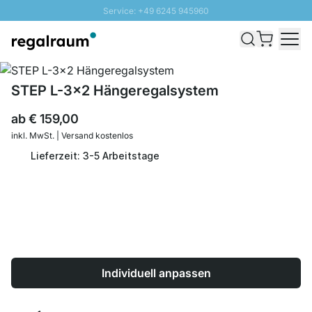
Service: +49 6245 945960
Direkt zum Inhalt
Schnelle Lieferung - Gratis Versand ab 100€
100 Tage Rückgabe
SUNNY SALE: Bis zu 20% Rabatt
STEP L-3x2 Hängeregalsystem
ab
€ 159,00
inkl. MwSt. | Versand kostenlos
Lieferzeit: 3-5 Arbeitstage
Individuell anpassen
Menge