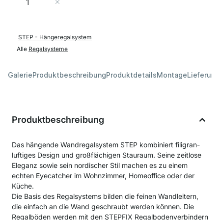
In den Warenkorb
STEP - Hängeregalsystem
Alle
Regalsysteme
Galerie
Produktbeschreibung
Produktdetails
Montage
Lieferung
Produktbeschreibung
Das hängende Wandregalsystem STEP kombiniert filigran-
luftiges Design und großflächigen Stauraum. Seine zeitlose
Eleganz sowie sein nordischer Stil machen es zu einem
echten Eyecatcher im Wohnzimmer, Homeoffice oder der
Küche.
Die Basis des Regalsystems bilden die feinen Wandleitern,
die einfach an die Wand geschraubt werden können. Die
Regalböden werden mit den STEPFIX Regalbodenverbindern