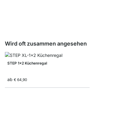
Befestigungsset StepF
ab
€ 4,15
Wird oft zusammen angesehen
STEP 1x2 Küchenregal
ab
€ 64,90
STEP 3x1 Hängeregal
ab
€ 105,00