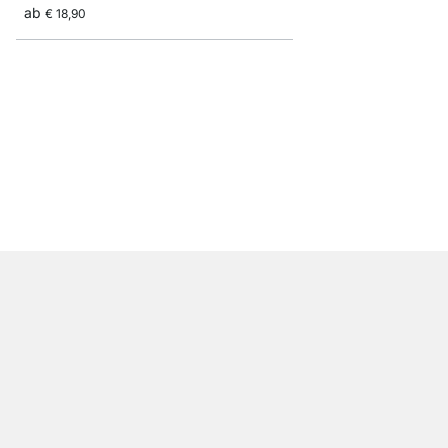
ab
€ 18,90
LIUM 1x1 Hängeregal
ab
€ 135,00