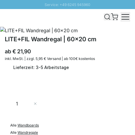
Service: +49 6245 945960
Direkt zum Inhalt
Schnelle Lieferung - Gratis Versand ab 100€
100 Tage Rückgabe
SUNNY SALE: Bis zu 20% Rabatt
LITE+FIL Wandregal | 60x20 cm
ab
€ 21,90
inkl. MwSt. | zzgl. 5,95 € Versand | ab 100€ kostenlos
Lieferzeit: 3-5 Arbeitstage
Menge
In den Warenkorb
Alle
Wandboards
Alle
Wandregale