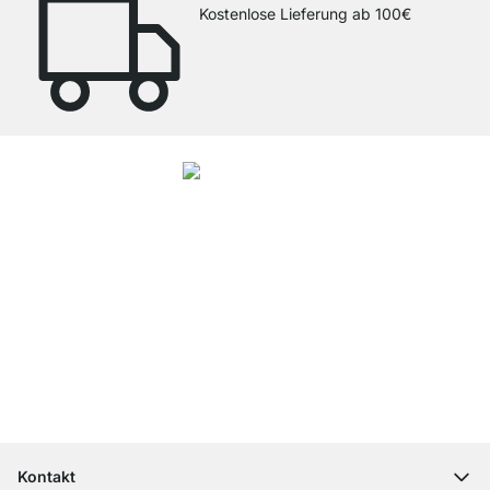
Kostenlose Lieferung ab 100€
4.8
Unsere Produkte in der Kategorie Glasböden wurden von
33943
Kunden
durchschnittlich mit
4.8
von
5
Sternen bewertet.
Zu den Bewertungen
Top Kundenservice
Kostenloser Versand
100 Tage Rückgaberecht
Kontakt