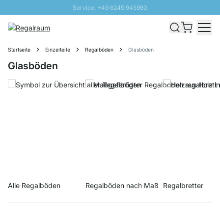
Service: +49 6245 945960
Direkt zum Inhalt
Schnelle Lieferung - Gratis Versand ab 100€
100 Tage Rückgabe
Startseite
Einzelteile
Regalböden
Glasböden
SUNNY SALE: Bis zu 20% Rabatt
Glasböden
Alle Regalböden
Regalböden nach Maß
Regalbretter