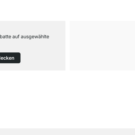
abatte auf ausgewählte
decken
Kostenloser Versand
ab 100€ Bestellwert