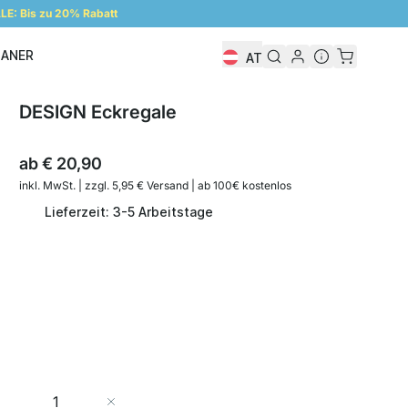
E: Bis zu 20% Rabatt
LANER
AT
Regalplaner
DESIGN Eckregale
ab
€ 20,90
inkl. MwSt. | zzgl. 5,95 € Versand | ab 100€ kostenlos
Lieferzeit: 3-5 Arbeitstage
Menge
In den Warenkorb