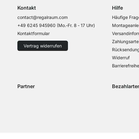
Kontakt
Hilfe
contact@regalraum.com
Häufige Frag
+49 6245 945960
(Mo.‑Fr. 8 ‑ 17 Uhr)
Montageanle
Kontaktformular
Versandinfor
Zahlungsarte
Vertrag widerrufen
Rücksendun
Widerruf
Barrierefreihe
Partner
Bezahlarte
Versand mit GLS
Versand mit Schenker
Zahlung mit 
Zahlu
Zahlung mit 