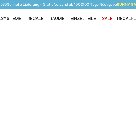
5960
Schnelle Lieferung - Gratis Versand ab 100€
100 Tage Rückgabe
SUNNY SAL
LSYSTEME
REGALE
RÄUME
EINZELTEILE
SALE
REGALP
Regalsysteme
Regale
Räume
Einzelteile