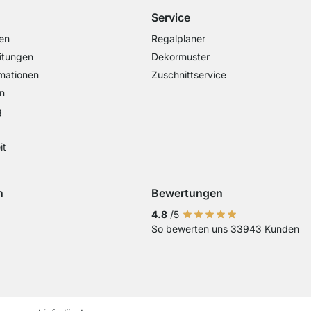
Service
en
Regalplaner
itungen
Dekormuster
mationen
Zuschnittservice
n
g
it
n
Bewertungen
Visa
ng mit Mastercard
Zahlung mit Paypal
Zahlung mit EPS
Zahlung mit Sofort Kasse
4.8
/5
So bewerten uns 33943 Kunden
Vorkasse