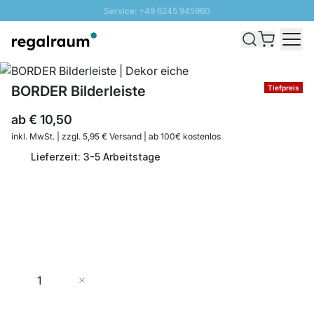
Service: +49 6245 945960
Direkt zum Inhalt
Schnelle Lieferung - Gratis Versand ab 100€
100 Tage Rückgabe
SUNNY SALE: Bis zu 20% Rabatt
BORDER Bilderleiste
Tiefpreis
ab
€ 10,50
inkl. MwSt. | zzgl. 5,95 € Versand | ab 100€ kostenlos
Lieferzeit: 3-5 Arbeitstage
Menge
In den Warenkorb