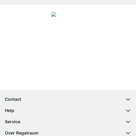
4.7
Onze producten in de categorie keukenrek zijn door
27788
klanten
gemiddeld beoordeeld met
4.7
van de
5
sterren.
Naar de beoordelingen
Top klantenservice
Gratis verzending
100 dagen retourrecht
Contact
contact@regalraum.com
Help
+49 6245 945960
(Maan. ‑ Vrij.: 8am ‑ 5pm CET)
FAQ
Service
Contactformulier
Montagehandleidingen
Configurator
Over Regalraum
Leveringsinformatie