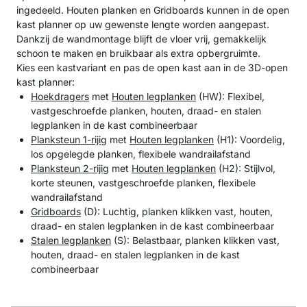
ingedeeld. Houten planken en Gridboards kunnen in de open
kast planner op uw gewenste lengte worden aangepast.
Dankzij de wandmontage blijft de vloer vrij, gemakkelijk
schoon te maken en bruikbaar als extra opbergruimte.
Kies een kastvariant en pas de open kast aan in de 3D-open
kast planner:
Hoekdragers
met
Houten legplanken
(HW): Flexibel,
vastgeschroefde planken, houten, draad- en stalen
legplanken in de kast combineerbaar
Planksteun 1-rijig
met
Houten legplanken
(H1): Voordelig,
los opgelegde planken, flexibele wandrailafstand
Planksteun 2-rijig
met
Houten legplanken
(H2): Stijlvol,
korte steunen, vastgeschroefde planken, flexibele
wandrailafstand
Gridboards
(D): Luchtig, planken klikken vast, houten,
draad- en stalen legplanken in de kast combineerbaar
Stalen legplanken
(S): Belastbaar, planken klikken vast,
houten, draad- en stalen legplanken in de kast
combineerbaar