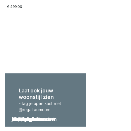
€ 499,00
BOON 3x5 Hoekrek
vanaf
€ 535,00
Laat ook jouw
woonstijl zien
- tag je open kast met
@regalraumcom