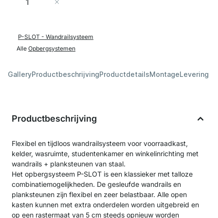
In Winkelwagen
P-SLOT - Wandrailsysteem
Alle
Opbergsystemen
Gallery
Productbeschrijving
Productdetails
Montage
Levering &
Productbeschrijving
Flexibel en tijdloos wandrailsysteem voor voorraadkast,
kelder, wasruimte, studentenkamer en winkelinrichting met
wandrails + planksteunen van staal.
Het opbergsysteem P-SLOT is een klassieker met talloze
combinatiemogelijkheden. De gesleufde wandrails en
planksteunen zijn flexibel en zeer belastbaar. Alle open
kasten kunnen met extra onderdelen worden uitgebreid en
op een rastermaat van 5 cm steeds opnieuw worden