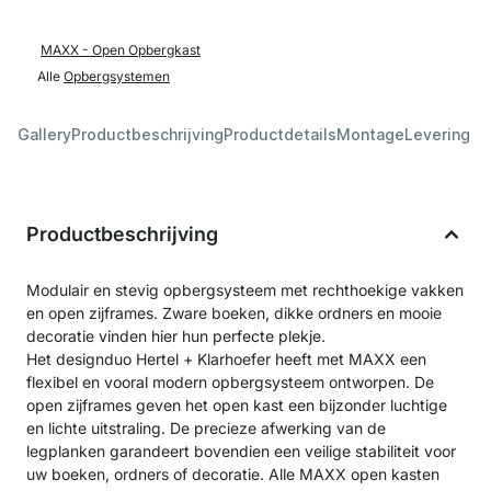
MAXX - Open Opbergkast
Alle
Opbergsystemen
Gallery
Productbeschrijving
Productdetails
Montage
Levering &
Productbeschrijving
Modulair en stevig opbergsysteem met rechthoekige vakken
en open zijframes. Zware boeken, dikke ordners en mooie
decoratie vinden hier hun perfecte plekje.
Het designduo Hertel + Klarhoefer heeft met MAXX een
flexibel en vooral modern opbergsysteem ontworpen. De
open zijframes geven het open kast een bijzonder luchtige
en lichte uitstraling. De precieze afwerking van de
legplanken garandeert bovendien een veilige stabiliteit voor
uw boeken, ordners of decoratie. Alle MAXX open kasten