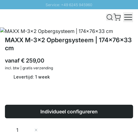
Service: +49 6245 945960
Naar inhoud overslaan
Snelle levering - Gratis verzending vanaf €100
100 daten retourrecht
SUNNY SALE: Tot 20% korting
MAXX M-3x2 Opbergsysteem | 174x76x33
cm
vanaf
€ 259,00
incl. btw | gratis verzending
Levertijd: 1 week
Individueel configureren
Aantal
In Winkelwagen