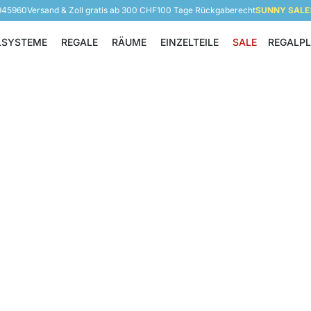
 945960
Versand & Zoll gratis ab 300 CHF
100 Tage Rückgaberecht
SUNNY SALE: 
LSYSTEME
REGALE
RÄUME
EINZELTEILE
SALE
REGALP
Regalsysteme
Regale
Räume
Einzelteile