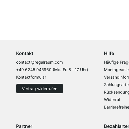
Top Kundenservice
Professionelle Beratung von Experten
Kontakt
Hilfe
contact@regalraum.com
Häufige Frag
+49 6245 945960
(Mo.‑Fr. 8 ‑ 17 Uhr)
Montageanle
Kontaktformular
Versandinfor
Zahlungsarte
Vertrag widerrufen
Rücksendun
Widerruf
Barrierefreihe
Partner
Bezahlarte