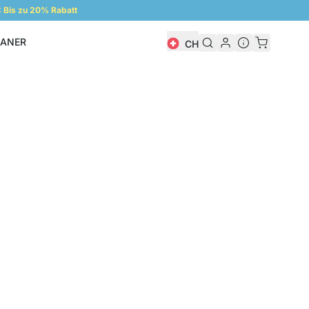
Bis zu 20% Rabatt
LANER
CH
Regalplaner