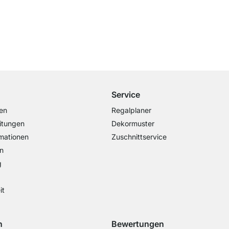
Versand & Zoll gratis ab 300 CHF
Darunter nur 25 CHF Versand- & Zollpauschale
Service
en
Regalplaner
itungen
Dekormuster
mationen
Zuschnittservice
n
g
it
n
Bewertungen