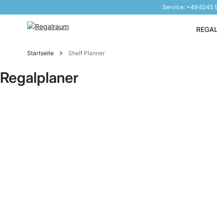
Service: +49 6245
Direkt zum Inhalt
REGA
Startseite
Shelf Planner
Regalplaner