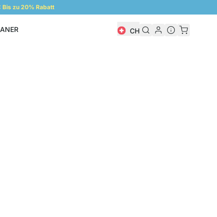
Bis zu 20% Rabatt
LANER
CH
Regalplaner