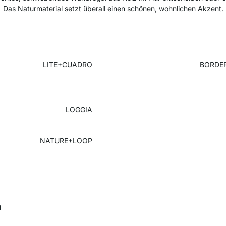
Das Naturmaterial setzt überall einen schönen, wohnlichen Akzent.
LITE+CUADRO
BORDER 
LOGGIA
NATURE+LOOP
m