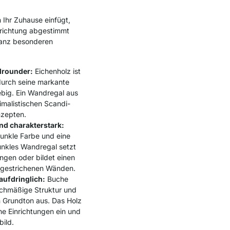
 Ihr Zuhause einfügt,
inrichtung abgestimmt
 ganz besonderen
lrounder:
Eichenholz ist
 durch seine markante
big. Ein Wandregal aus
malistischen Scandi-
zepten.
d charakterstark:
dunkle Farbe und eine
dunkles Wandregal setzt
ungen oder bildet einen
l gestrichenen Wänden.
ufdringlich:
Buche
eichmäßige Struktur und
n Grundton aus. Das Holz
che Einrichtungen ein und
bild.