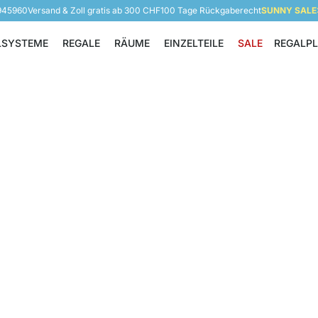
 945960
Versand & Zoll gratis ab 300 CHF
100 Tage Rückgaberecht
SUNNY SALE: 
LSYSTEME
REGALE
RÄUME
EINZELTEILE
SALE
REGALP
Regalsysteme
Regale
Räume
Einzelteile