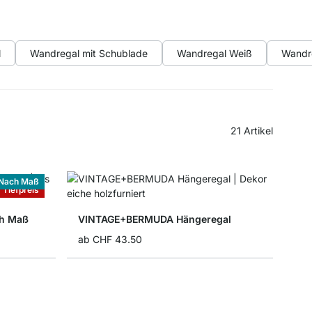
l
Wandregal mit Schublade
Wandregal Weiß
Wandr
21
Artikel
Nach Maß
Tiefpreis
h Maß
VINTAGE+BERMUDA Hängeregal
ab
CHF 43.50