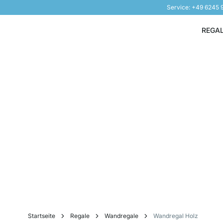
Service: +49 6245
Direkt zum Inhalt
REGA
Startseite
Regale
Wandregale
Wandregal Holz