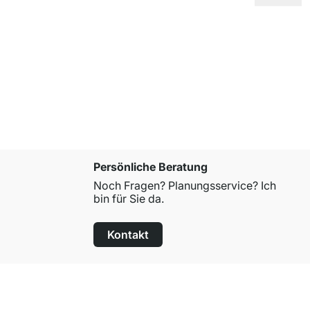
FEEL Wand
ab
CHF 23
Persönliche Beratung
Noch Fragen? Planungsservice? Ich
bin für Sie da.
Kontakt