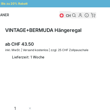
Bis zu 20% Rabatt
LANER
CH
Regalplaner
VINTAGE+BERMUDA Hängeregal
ab
CHF 43.50
inkl. MwSt. | Versand kostenlos | zzgl. 25 CHF Zollpauschale
Lieferzeit: 1 Woche
Menge
In den Warenkorb