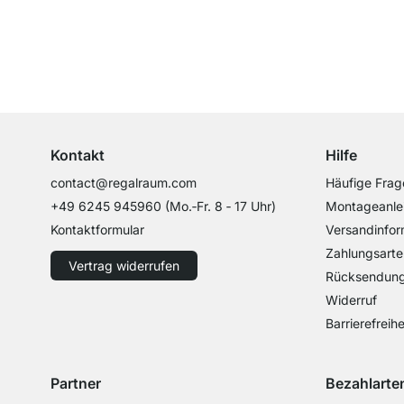
Top Kundenservice
Professionelle Beratung von Experten
Kontakt
Hilfe
contact@regalraum.com
Häufige Frag
+49 6245 945960
(Mo.‑Fr. 8 ‑ 17 Uhr)
Montageanle
Kontaktformular
Versandinfor
Zahlungsarte
Vertrag widerrufen
Rücksendun
Widerruf
Barrierefreihe
Partner
Bezahlarte