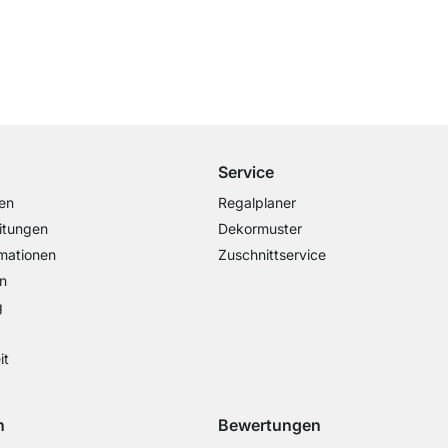
Versand & Zoll gratis ab 300 CHF
Darunter nur 25 CHF Versand- & Zollpauschale
Service
en
Regalplaner
itungen
Dekormuster
mationen
Zuschnittservice
n
g
it
n
Bewertungen