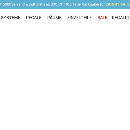
 945960
Versand & Zoll gratis ab 300 CHF
100 Tage Rückgaberecht
SUNNY SALE: 
LSYSTEME
REGALE
RÄUME
EINZELTEILE
SALE
REGALP
Regalsysteme
Regale
Räume
Einzelteile