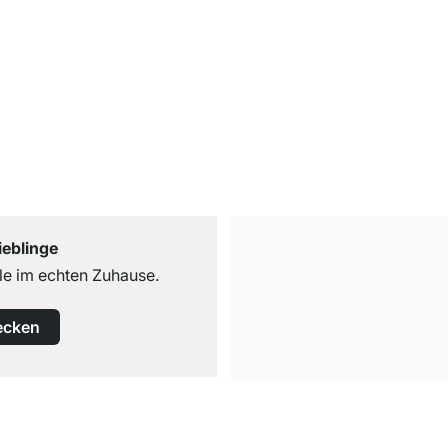
ieblinge
e im echten Zuhause.
ecken