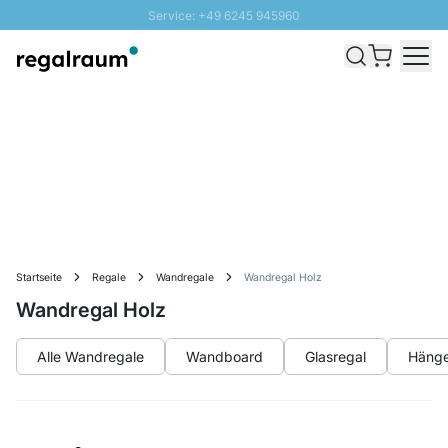
Service: +49 6245 945960
Direkt zum Inhalt
Versand & Zoll gratis ab 300 CHF
100 Tage Rückgaberecht
SUNNY SALE: Bis zu 20% Rabatt
Startseite
Regale
Wandregale
Wandregal Holz
Wandregal Holz
Alle Wandregale
Wandboard
Glasregal
Hänge