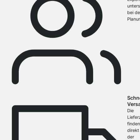
unter
bei de
Planu
Schne
Vers
Die
Liefer
finden
direkt
der