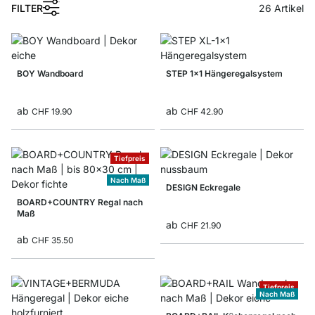
1
FILTER
26
Artikel
BOY Wandboard
STEP 1x1 Hängeregalsystem
ab
ab
CHF 19.90
CHF 42.90
Tiefpreis
Nach Maß
DESIGN Eckregale
BOARD+COUNTRY Regal nach
Maß
ab
CHF 21.90
ab
CHF 35.50
Tiefpreis
Nach Maß