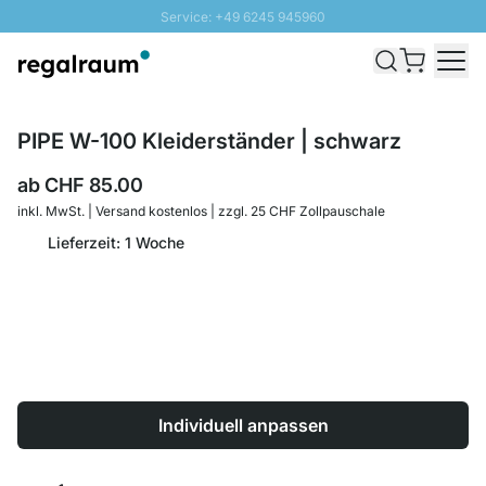
Service: +49 6245 945960
Direkt zum Inhalt
Versand & Zoll gratis ab 300 CHF
100 Tage Rückgaberecht
SUNNY SALE: Bis zu 20% Rabatt
PIPE W-100 Kleiderständer | schwarz
ab
CHF 85.00
inkl. MwSt. | Versand kostenlos | zzgl. 25 CHF Zollpauschale
Lieferzeit: 1 Woche
Individuell anpassen
Menge