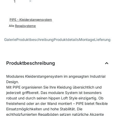
In den Warenkorb
PIPE - Kleiderstangensystem
Alle
Regalsysteme
Galerie
Produktbeschreibung
Produktdetails
Montage
Lieferung &
Produktbeschreibung
Modulares Kleiderstangensystem im angesagten Industrial
Design.
Mit PIPE organisieren Sie Ihre Kleidung übersichtlich und
jederzeit griffbereit. Das modulare System ist besonders
robust und durch seinen hippen Loft Style einzigartig. Ob
freistehend oder an der Wand montiert – PIPE bietet flexible
Einsatzmöglichkeiten und hohe Stabilität. Die
echtholzfurnierten Regalböden setzen natürliche Akzente