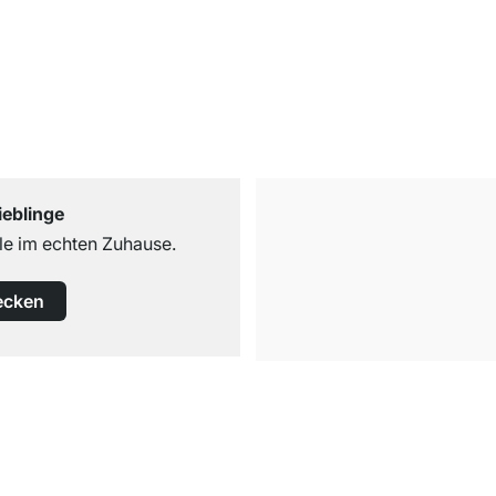
ieblinge
e im echten Zuhause.
ecken
Versand & Zoll gratis ab 300 CHF