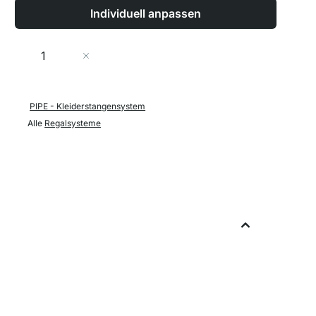
Individuell anpassen
Menge
In den Warenkorb
PIPE - Kleiderstangensystem
Alle
Regalsysteme