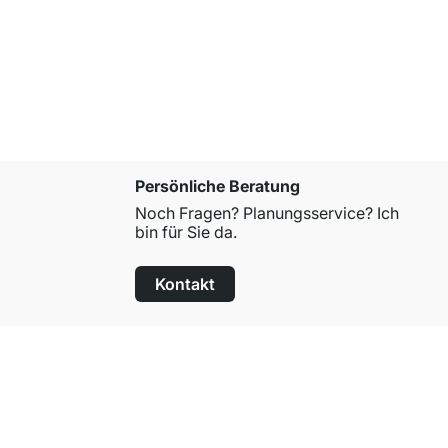
PIPE 250 
ab
CHF 21
Persönliche Beratung
Noch Fragen? Planungsservice? Ich
bin für Sie da.
Kontakt
100 Tage Rückgaberecht