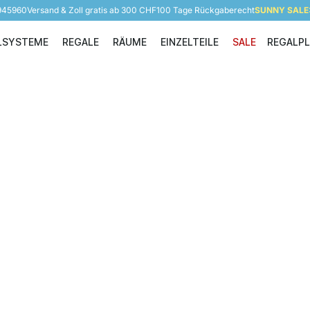
 945960
Versand & Zoll gratis ab 300 CHF
100 Tage Rückgaberecht
SUNNY SALE: 
LSYSTEME
REGALE
RÄUME
EINZELTEILE
SALE
REGALP
Regalsysteme
Regale
Räume
Einzelteile