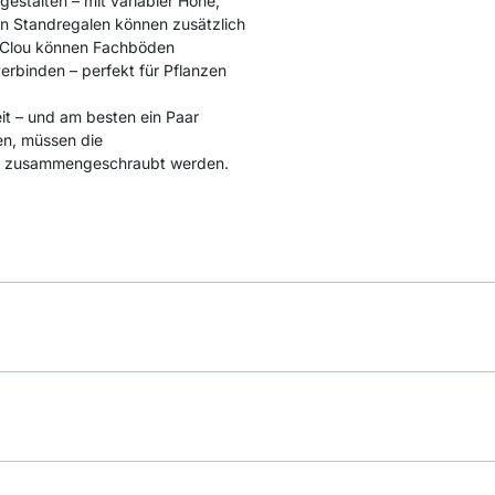
estalten – mit variabler Höhe,
en Standregalen können zusätzlich
r Clou können Fachböden
rbinden – perfekt für Pflanzen
t – und am besten ein Paar
en, müssen die
e, zusammengeschraubt werden.