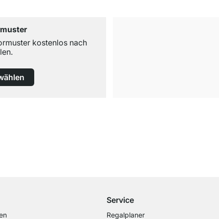
rmuster
ormuster kostenlos nach
len.
wählen
Versand & Zoll gratis ab 300 CHF
Darunter nur 25 CHF Versand- & Zollpauschale
Service
en
Regalplaner