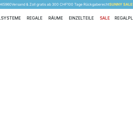
 945960
Versand & Zoll gratis ab 300 CHF
100 Tage Rückgaberecht
SUNNY SALE: 
LSYSTEME
REGALE
RÄUME
EINZELTEILE
SALE
REGALP
Regalsysteme
Regale
Räume
Einzelteile