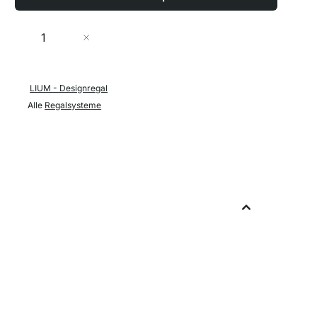
Menge
In den Warenkorb
LIUM - Designregal
Alle
Regalsysteme