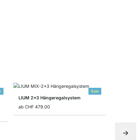
LIUM Profi
ab
CHF 3.9
e
Sale
LIUM 2x3 Hängeregalsystem
ab
CHF 479.00