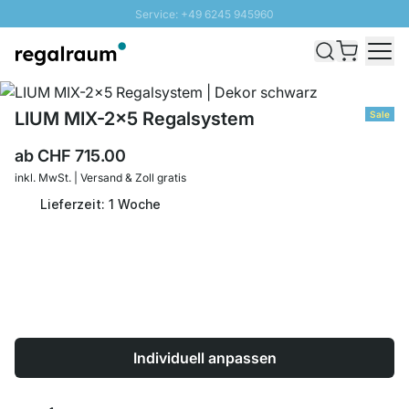
Service: +49 6245 945960
Direkt zum Inhalt
Versand & Zoll gratis ab 300 CHF
100 Tage Rückgaberecht
SUNNY SALE: Bis zu 20% Rabatt
LIUM MIX-2x5 Regalsystem
Sale
ab
CHF 715.00
inkl. MwSt. | Versand & Zoll gratis
Lieferzeit: 1 Woche
Individuell anpassen
Menge