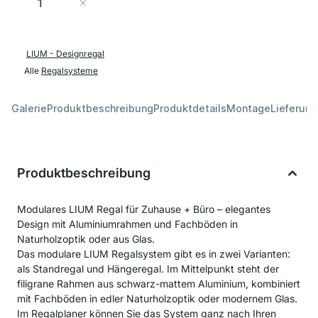
In den Warenkorb
LIUM - Designregal
Alle
Regalsysteme
Galerie
Produktbeschreibung
Produktdetails
Montage
Lieferung
Produktbeschreibung
Modulares LIUM Regal für Zuhause + Büro – elegantes
Design mit Aluminiumrahmen und Fachböden in
Naturholzoptik oder aus Glas.
Das modulare LIUM Regalsystem gibt es in zwei Varianten:
als Standregal und Hängeregal. Im Mittelpunkt steht der
filigrane Rahmen aus schwarz-mattem Aluminium, kombiniert
mit Fachböden in edler Naturholzoptik oder modernem Glas.
Im Regalplaner können Sie das System ganz nach Ihren