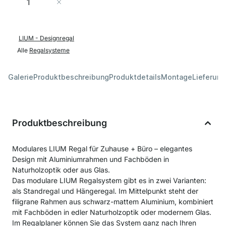
In den Warenkorb
LIUM - Designregal
Alle
Regalsysteme
Galerie
Produktbeschreibung
Produktdetails
Montage
Lieferung
Produktbeschreibung
Modulares LIUM Regal für Zuhause + Büro – elegantes
Design mit Aluminiumrahmen und Fachböden in
Naturholzoptik oder aus Glas.
Das modulare LIUM Regalsystem gibt es in zwei Varianten:
als Standregal und Hängeregal. Im Mittelpunkt steht der
filigrane Rahmen aus schwarz-mattem Aluminium, kombiniert
mit Fachböden in edler Naturholzoptik oder modernem Glas.
Im Regalplaner können Sie das System ganz nach Ihren