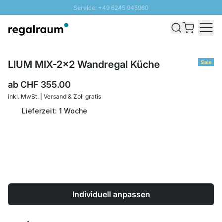
Service: +49 6245 945960
Direkt zum Inhalt
Versand & Zoll gratis ab 300 CHF
100 Tage Rückgaberecht
SUNNY SALE: Bis zu 20% Rabatt
LIUM MIX-2x2 Wandregal Küche
Sale
ab
CHF 355.00
inkl. MwSt. | Versand & Zoll gratis
Lieferzeit: 1 Woche
Individuell anpassen
Menge