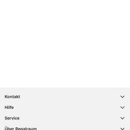
Top Kundenservice
Versand & Zoll gratis ab 300 CHF
100 Tage Rückgaberecht
Kontakt
contact@regalraum.com
Hilfe
+49 6245 945960
(Mo.‑Fr. 8 ‑ 17 Uhr)
Häufige Fragen
Service
Kontaktformular
Montageanleitungen
Regalplaner
Über Regalraum