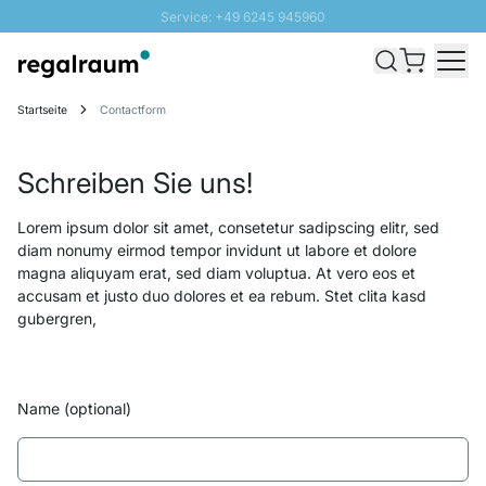
Service: +49 6245 945960
Direkt zum Inhalt
Versand & Zoll gratis ab 300 CHF
100 Tage Rückgaberecht
Startseite
Contactform
SUNNY SALE: Bis zu 20% Rabatt
Schreiben Sie uns!
Lorem ipsum dolor sit amet, consetetur sadipscing elitr, sed
diam nonumy eirmod tempor invidunt ut labore et dolore
magna aliquyam erat, sed diam voluptua. At vero eos et
accusam et justo duo dolores et ea rebum. Stet clita kasd
gubergren,
Name (optional)