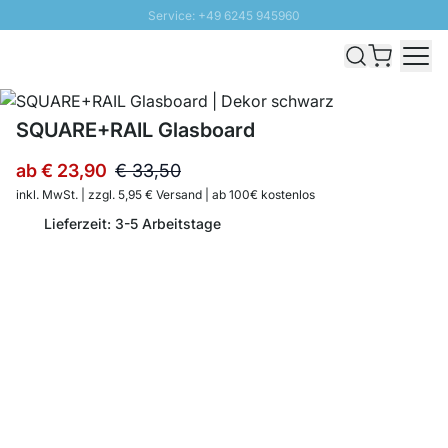
Service: +49 6245 945960
Direkt zum Inhalt
Schnelle Lieferung - Gratis Versand ab 100€
100 Tage Rückgabe
SUNNY SALE: Bis zu 20% Rabatt
SQUARE+RAIL Glasboard
ab
€ 23,90
€ 33,50
inkl. MwSt. | zzgl. 5,95 € Versand | ab 100€ kostenlos
Lieferzeit: 3-5 Arbeitstage
Menge