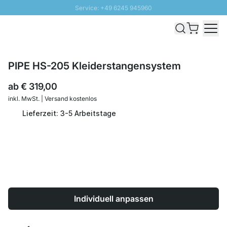
Service: +49 6245 945960
Direkt zum Inhalt
Schnelle Lieferung - Gratis Versand ab 100€
100 Tage Rückgabe
SUNNY SALE: Bis zu 20% Rabatt
PIPE HS-205 Kleiderstangensystem
ab
€ 319,00
inkl. MwSt. | Versand kostenlos
Lieferzeit: 3-5 Arbeitstage
Individuell anpassen
Menge