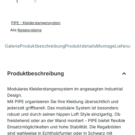
In den Warenkorb
PIPE - Kleiderstangensystem
Alle
Regalsysteme
Galerie
Produktbeschreibung
Produktdetails
Montage
Lieferung
Produktbeschreibung
Modulares Kleiderstangensystem im angesagten Industrial
Design.
Mit PIPE organisieren Sie Ihre Kleidung übersichtlich und
jederzeit griffbereit. Das modulare System ist besonders
robust und durch seinen hippen Loft Style einzigartig. Ob
freistehend oder an der Wand montiert - PIPE bietet flexible
Einsatzmöglichkeiten und hohe Stabilität. Die Regalböden
sind wahlweise in Echtholzfurnier oder in Schwarz mit